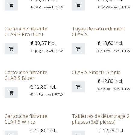
€
38,01
- excl. BTW
€
30,98
- excl. BTW
Cartouche filtrante
Tuyau de raccordement
CLARIS Pro Blue+
CLARIS
€
30,57
€
18,60
incl.
incl.
€
30,57
- excl. BTW
€
18,60
- excl. BTW
Cartouche filtrante
CLARIS Smart+ Single
CLARIS Blue+
€
12,80
incl.
€
12,80
incl.
€
12,80
- excl. BTW
€
12,80
- excl. BTW
Cartouche filtrante
Tablettes de détartrage 2
CLARIS White
phases (3x3 pièces)
€
12,80
€
12,39
incl.
incl.