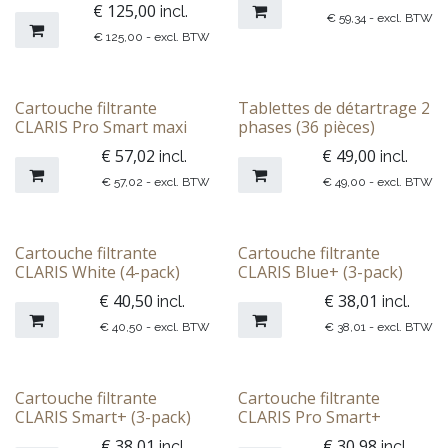
€
125,00
incl.
€
59,34
- excl. BTW
€
125,00
- excl. BTW
Cartouche filtrante
Tablettes de détartrage 2
CLARIS Pro Smart maxi
phases (36 pièces)
€
57,02
€
49,00
incl.
incl.
€
57,02
- excl. BTW
€
49,00
- excl. BTW
Cartouche filtrante
Cartouche filtrante
CLARIS White (4-pack)
CLARIS Blue+ (3-pack)
€
40,50
€
38,01
incl.
incl.
€
40,50
- excl. BTW
€
38,01
- excl. BTW
Cartouche filtrante
Cartouche filtrante
CLARIS Smart+ (3-pack)
CLARIS Pro Smart+
€
38,01
€
30,98
incl.
incl.