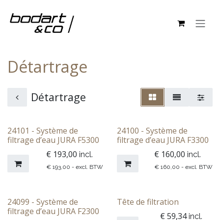
Se rendre au contenu
Détartrage
Détartrage
24101 - Système de
24100 - Système de
filtrage d’eau JURA F5300
filtrage d’eau JURA F3300
€
193,00
€
160,00
incl.
incl.
€
193,00
- excl. BTW
€
160,00
- excl. BTW
24099 - Système de
Tête de filtration
filtrage d’eau JURA F2300
€
59,34
incl.