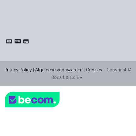
-
Privacy Policy
|
Algemene voorwaarden
|
Cookies
Copyright ©
Bodart & Co BV