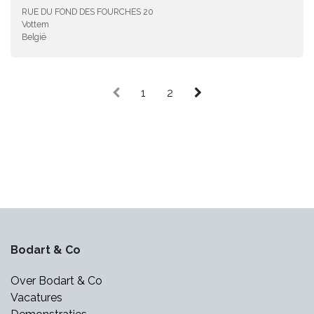
RUE DU FOND DES FOURCHES 20
Vottem
België
1
2
Bodart & Co
Over Bodart & Co
Vacatures