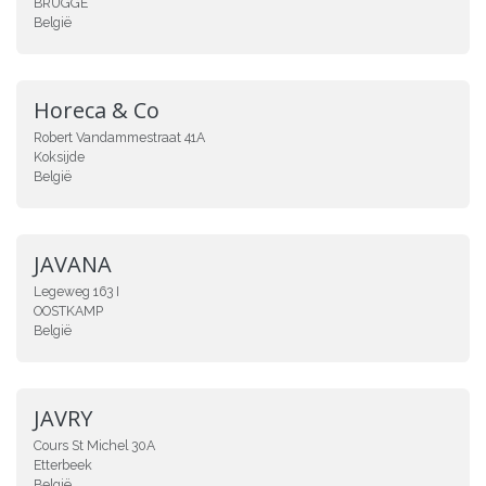
BRUGGE
België
Horeca & Co
Robert Vandammestraat 41A
Koksijde
België
JAVANA
Legeweg 163 I
OOSTKAMP
België
JAVRY
Cours St Michel 30A
Etterbeek
België