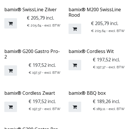
​bamix® SwissLine Zilver
​bamix® M200 SwissLine
Rood
€
205,79
incl.
€
205,79
incl.
€
205,64
- excl. BTW
€
205,64
- excl. BTW
bamix® G200 Gastro Pro-
​​bamix® Cordless Wit
2
€
197,52
incl.
€
197,52
incl.
€
197,37
- excl. BTW
€
197,37
- excl. BTW
​​bamix® Cordless Zwart
bamix® BBQ box
€
197,52
€
189,26
incl.
incl.
€
197,37
- excl. BTW
€
189,11
- excl. BTW