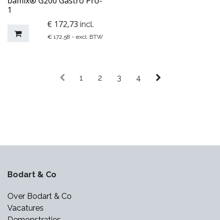
bamix® G200 Gastro Pro-
1
€
172,73
incl.
€
172,58
- excl. BTW
1
2
3
4
Bodart & Co
Over Bodart & Co
Vacatures
Demonstraties