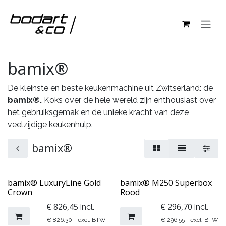
Overslaan naar inhoud
bamix®
De kleinste en beste keukenmachine uit Zwitserland: de
bamix®.
Koks over de hele wereld zijn enthousiast over
het gebruiksgemak en de unieke kracht van deze
veelzijdige keukenhulp.
bamix®
bamix® LuxuryLine Gold
​​​bamix® M250 Superbox
Crown
Rood
€
826,45
€
296,70
incl.
incl.
€
826,30
- excl. BTW
€
296,55
- excl. BTW