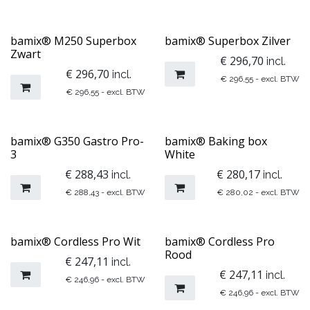
​​​bamix® M250 Superbox
​​bamix® Superbox Zilver
Zwart
€
296,70
incl.
€
296,70
incl.
€
296,55
- excl. BTW
€
296,55
- excl. BTW
bamix® G350 Gastro Pro-
bamix® Baking box
3
White
€
288,43
€
280,17
incl.
incl.
€
288,43
- excl. BTW
€
280,02
- excl. BTW
​​​bamix® Cordless Pro Wit
​​​bamix® Cordless Pro
Rood
€
247,11
incl.
€
247,11
incl.
€
246,96
- excl. BTW
€
246,96
- excl. BTW