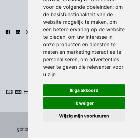
voor de volgende doeleinden:
om
de basisfunctionaliteit van de
website mogelijk te maken
,
om
een betere ervaring op de website
te bieden
,
om uw interesse in
onze producten en diensten te
meten en marketinginteracties te
personaliseren
,
om advertenties
weer te geven die relevanter voor
u zijn
.
Ik ga akkoord
Ik weiger
Wijzig mijn voorkeuren
Politique de confidentialité
|
Conditions
-
générales
|
Cookies
Copyright © Bodart & Co BV