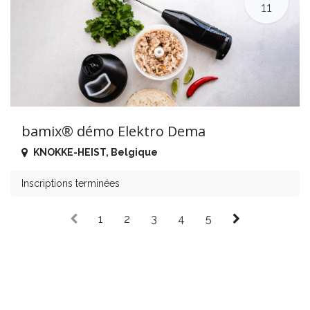
11
bamix® démo Elektro Dema
KNOKKE-HEIST
,
Belgique
Inscriptions terminées
1
2
3
4
5