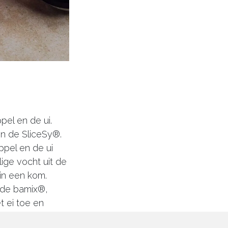
pel en de ui.
in de SliceSy®.
pel en de ui
llige vocht uit de
in een kom.
 de bamix®,
 ei toe en
eheel. Breng op