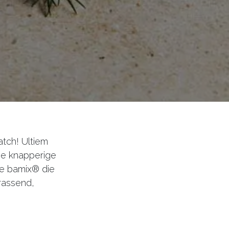
tch! Ultiem
De knapperige
 de bamix® die
rrassend,