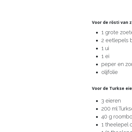
Voor de rösti van
1 grote zoe
2 eetlepels
1 ui
1 ei
peper en zo
olijfolie
Voor de Turkse ei
3 eieren
200 ml Turks
40 g roomb
1 theelepel c