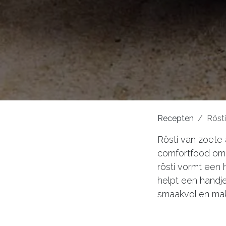
Recepten
Röst
Rösti van zoete
comfortfood om t
rösti vormt een 
helpt een handje
smaakvol en mak