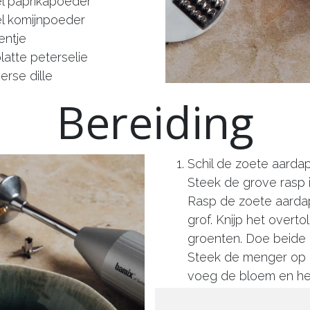
el paprikapoeder
el komijnpoeder
entje
platte peterselie
erse dille
Bereiding
Schil de zoete aardap
Steek de grove rasp 
Rasp de zoete aardap
grof. Knijp het overto
groenten. Doe beide 
Steek de menger op
voeg de bloem en het
meng tot een mooi g