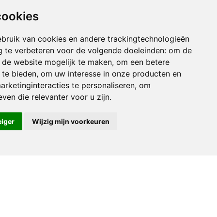
zout.
cookies
p de bamix®.
rt samen met
bruik van cookies en andere trackingtechnologieën
en 1/3 van de
 te verbeteren voor de volgende doeleinden:
om de
maatbeker. Meng
an de website mogelijk te maken
,
om een betere
en breng op
 te bieden
,
om uw interesse in onze producten en
zout.
arketinginteracties te personaliseren
,
om
 laag vuur in
ven die relevanter voor u zijn
.
elten. Voeg de
poeder en
eiger
Wijzig mijn voorkeuren
 roer goed door
uiden niet
 minuten
lijfolie in een
hoog vuur.
 van het