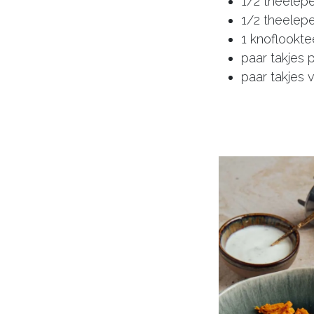
1/2 theelep
1/2 theelep
1 knoflookte
paar takjes 
paar takjes v