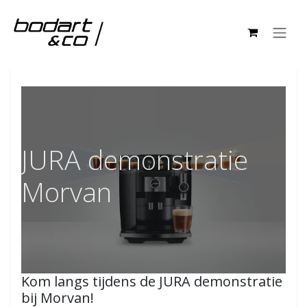
Overslaan naar inhoud
Alle Evenementen
JURA demonstratie
Morvan
Kom langs tijdens de JURA demonstratie
bij Morvan!