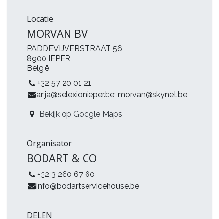
Locatie
MORVAN BV
PADDEVIJVERSTRAAT 56
8900 IEPER
België
+32 57 20 01 21
anja@selexionieper.be
;
morvan@skynet.be
Bekijk op Google Maps
Organisator
BODART & CO
+32 3 260 67 60
info@bodartservicehouse.be
DELEN