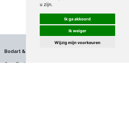
u zijn
.
Ik ga akkoord
Ik weiger
Wijzig mijn voorkeuren
Bodart & Co
Over Bodart & Co
Vacatures
Demonstraties
Klantenservice
Service aanvraag
Levering en betaling
Veelgestelde vragen
Herroepingsrecht