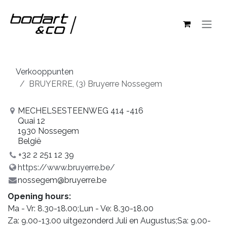
Overslaan naar inhoud
Verkooppunten
BRUYERRE, (3) Bruyerre Nossegem
MECHELSESTEENWEG 414 -416
Quai 12
1930 Nossegem
België
+32 2 251 12 39
https://www.bruyerre.be/
nossegem@bruyerre.be
Opening hours:
Ma - Vr: 8.30-18.00;Lun - Ve: 8.30-18.00
Za: 9.00-13.00 uitgezonderd Juli en Augustus;Sa: 9.00-