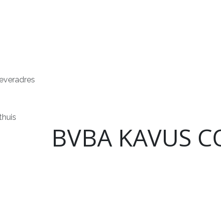
erken
Service
Demonstraties
Contact
everadres
thuis
BVBA KAVUS CO