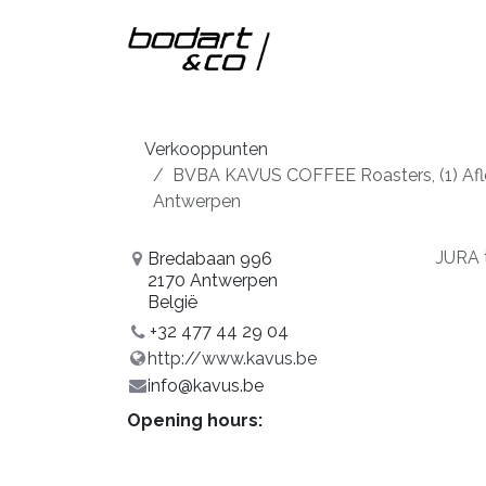
Overslaan naar inhoud
Home
Onze m
Verkooppunten
BVBA KAVUS COFFEE Roasters, (1) Afl
Antwerpen
JURA 
Bredabaan 996
2170 Antwerpen
België
+32 477 44 29 04
http://www.kavus.be
info@kavus.be
Opening hours: