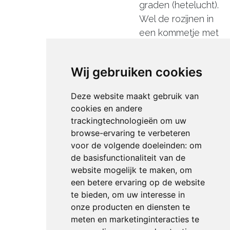
graden (hetelucht).
Wel de rozijnen in
een kommetje met
wat water. Splits de
eieren en doe de
Wij gebruiken cookies
eiwitten in een
brandschone kleine
Deze website maakt gebruik van
maatbeker. Steek
cookies en andere
de klopper op de
trackingtechnologieën om uw
bamix® en klop de
browse-ervaring te verbeteren
eiwitten luchtig.
voor de volgende doeleinden:
om
Zodra het eiwit
de basisfunctionaliteit van de
website mogelijk te maken
,
om
schuimig wordt,
een betere ervaring op de website
voeg je geleidelijk
te bieden
,
om uw interesse in
de suiker toe. Klop
onze producten en diensten te
door tot een stevig
meten en marketinginteracties te
en glanzend