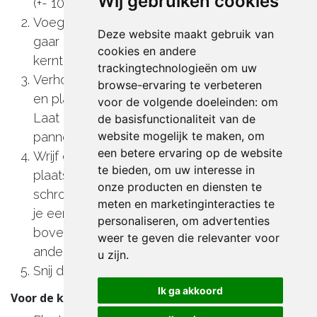
Wij gebruiken cookies
(+- 100°C).
Voeg een blokje rookhout toe aan de kolen en
Deze website maakt gebruik van
gaar de kogelbiefstuk tot een
cookies en andere
kerntemperatuur van 48°C.
trackingtechnologieën om uw
Verhoog de temperatuur in je BBQ tot 250°C
browse-ervaring te verbeteren
en plaats een gietijzeren pannetje op het vuur.
voor de volgende doeleinden:
om
Laat dit pannetje verwarmen tot je gietijzeren
de basisfunctionaliteit van de
website mogelijk te maken
,
om
pannetje of rooster goed heet is.
een betere ervaring op de website
Wrijf de kogelbiefstuk in met mayonaise en
te bieden
,
om uw interesse in
plaats deze in het gietijzeren pannetje om te
onze producten en diensten te
schroeien (ongeveer 2 minuten). Hierdoor zal
meten en marketinginteracties te
je een mooie korst krijgen. Smeer de
personaliseren
,
om advertenties
bovenkant in met mayonaise en herhaal bij de
weer te geven die relevanter voor
andere zijde.
u zijn
.
Snij de kogelbiefstuk in tegen de draad.
Ik ga akkoord
Voor de kruidenmayonaise