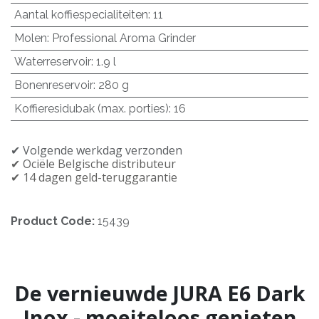
Aantal koffiespecialiteiten
:
11
Molen
:
Professional Aroma Grinder
Waterreservoir
:
1.9 l
Bonenreservoir
:
280 g
Koffieresidubak (max. porties)
:
16
✔︎ Volgende werkdag verzonden
✔︎ Officiële Belgische distributeur
✔︎ 14 dagen geld-teruggarantie
Product Code:
15439
De vernieuwde JURA E6 Dark
Inox - moeiteloos genieten