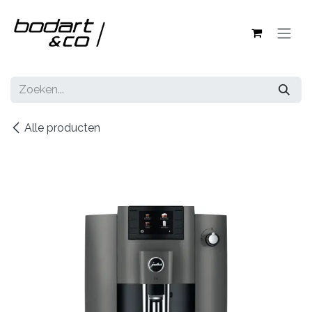
Overslaan naar inhoud
Alle producten