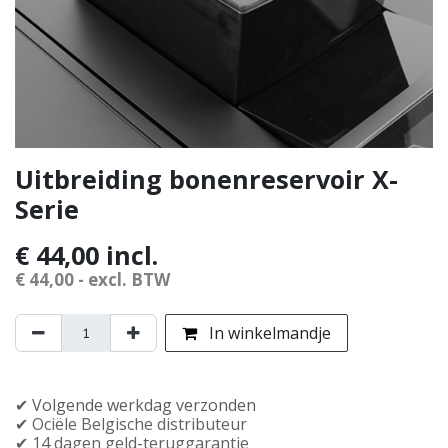
Uitbreiding bonenreservoir X-
Serie
€
44,00
incl.
€
44,00
- excl. BTW
In winkelmandje
✔︎ Volgende werkdag verzonden
✔︎ Officiële Belgische distributeur
✔︎ 14 dagen geld-teruggarantie