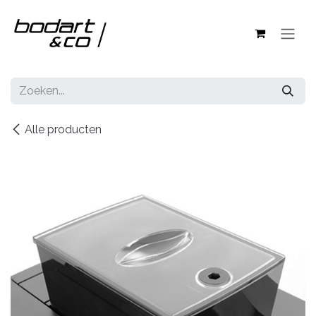
Overslaan naar inhoud
Alle producten