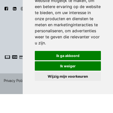
website mogelijk te maken
,
om
een betere ervaring op de website
te bieden
,
om uw interesse in
onze producten en diensten te
meten en marketinginteracties te
personaliseren
,
om advertenties
weer te geven die relevanter voor
u zijn
.
Ik ga akkoord
Ik weiger
Wijzig mijn voorkeuren
-
Privacy Policy
|
Algemene voorwaarden
|
Cookies
Copyright ©
Bodart & Co BV