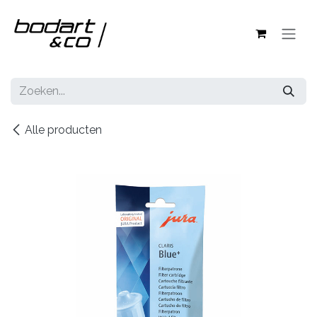
Overslaan naar inhoud
Alle producten