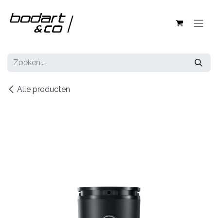
Overslaan naar inhoud
Alle producten