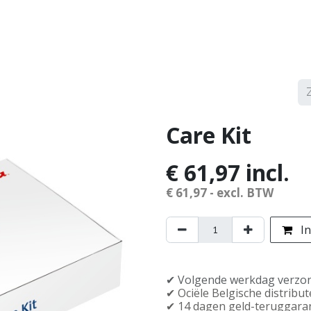
erken
Service
Demonstraties
Contact
Care Kit
€
61,97
incl.
€
61,97
- excl. BTW
In
✔︎ Volgende werkdag verzo
✔︎ Officiële Belgische distribu
✔︎ 14 dagen geld-teruggara