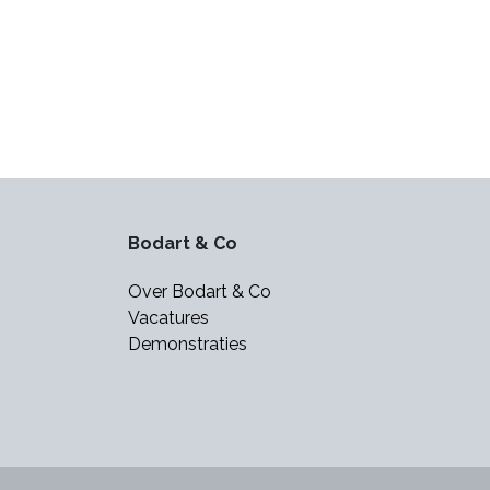
Bodart & Co
Over Bodart & Co
Vacatures
Demonstraties