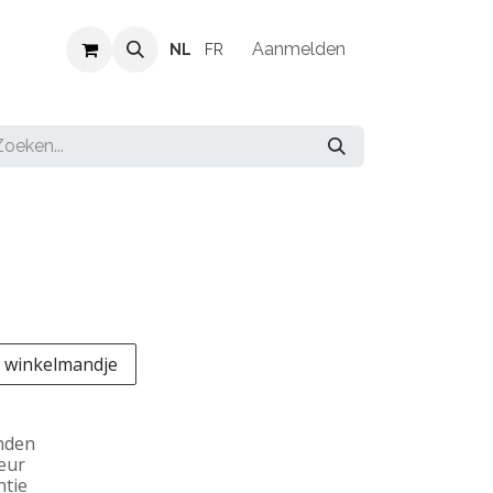
Verkooppunten
Vacatures
Aanmelden
NL
FR
 winkelmandje
nden
teur
ntie