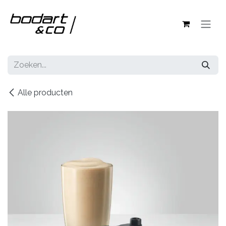
Overslaan naar inhoud
Alle producten