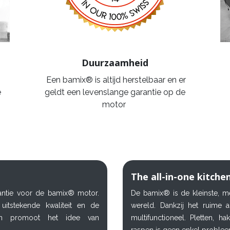
Duurzaamheid
Een bamix® is altijd herstelbaar en er
geldt een levenslange garantie op de
e
motor
The all-in-one kitche
antie voor de bamix® motor.
De bamix® is de kleinste, me
itstekende kwaliteit en de
wereld. Dankzij het ruime 
 en promoot het idee van
multifunctioneel. Pletten, h