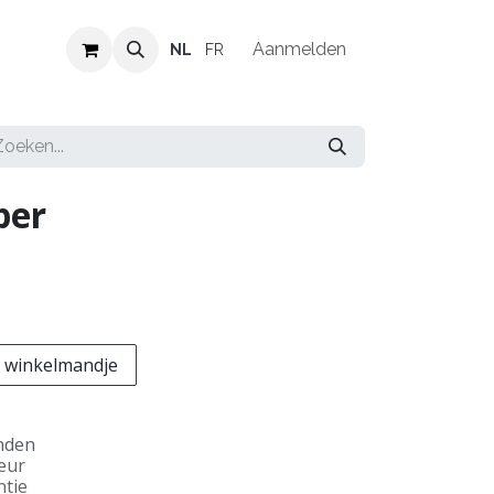
Verkooppunten
Vacatures
Aanmelden
NL
FR
per
 winkelmandje
nden
teur
ntie