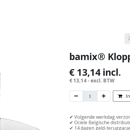
erken
Service
Demonstraties
Contact
bamix® Klop
€
13,14
incl.
€
13,14
- excl. BTW
In
✔︎ Volgende werkdag verzo
✔︎ Officiële Belgische distribu
✔︎ 14 dagen geld-teruggara