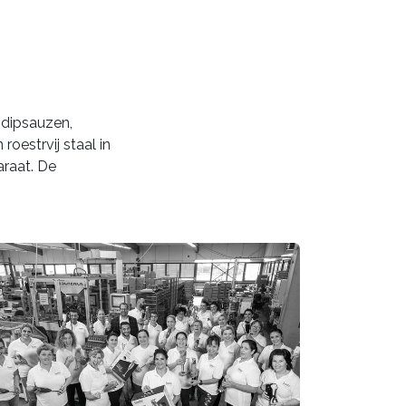
 dipsauzen,
oestrvij staal in
araat. De