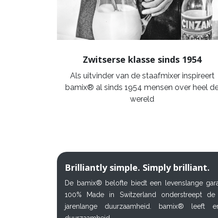
Zwitserse klasse sinds 1954
Als uitvinder van de staafmixer inspireert
bamix® al sinds 1954 mensen over heel d
wereld
Brilliantly simple. Simply brilliant.
De bamix® belofte biedt een levenslange gar
100% Made in Switzerland onderstreept de u
jarenlange duurzaamheid. bamix® leeft