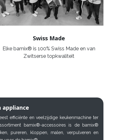
Swiss Made
Elke bamix® is 100% Swiss Made en van
Zwitserse topkwaliteit
n appliance
est efficiënte en veelzijdige keukenmachine ter
assortiment bamix®-accessoires is de bamix®
akken, pureren, kloppen, malen, verpulveren en