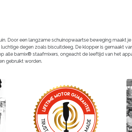
uin. Door een langzame schuinopwaartse beweging maakt je
luchtige degen zoals biscuitdeeg. De klopper is gemaakt van r
op alle bamix® staafmixers, ongeacht de leeftijd van het app
en gebruikt worden.