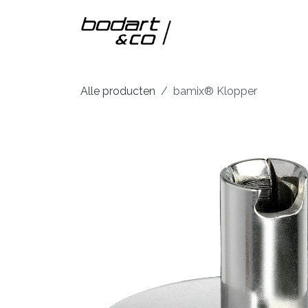
Overslaan naar inhoud
Home
Onze m
Alle producten
bamix® Klopper