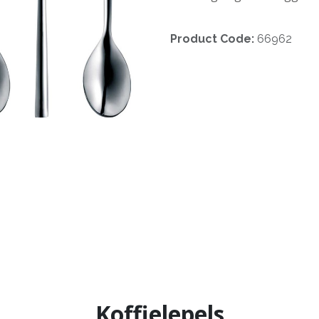
Product Code:
66962
Koffielepels