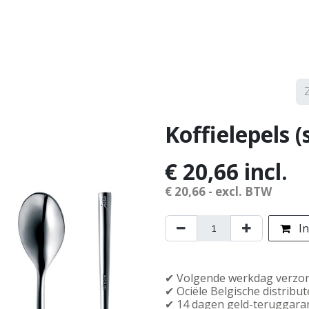
erken
Service
Demonstraties
Contact
Koffielepels (
€
20,66
incl.
€
20,66
- excl. BTW
In
✔︎ Volgende werkdag verzo
✔︎ Officiële Belgische distribu
✔︎ 14 dagen geld-teruggara