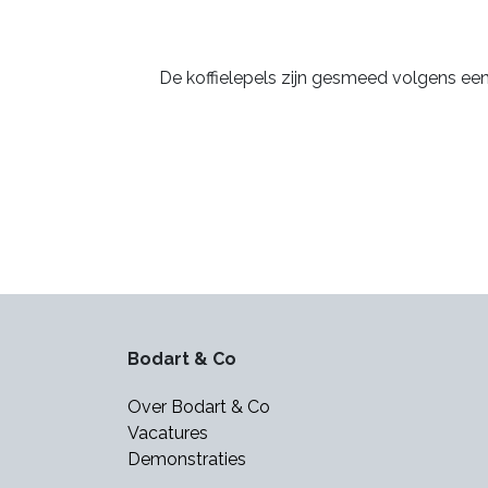
De koffielepels zijn gesmeed volgens een
Bodart & Co
Over Bodart & Co
Vacatures
Demonstraties