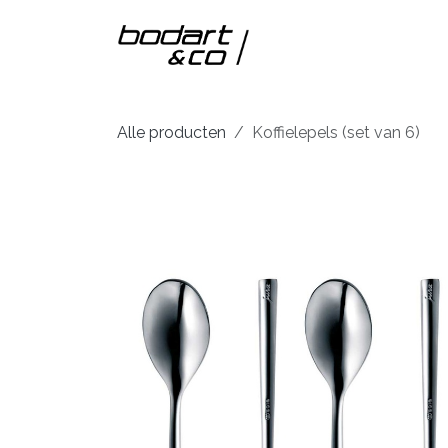
Overslaan naar inhoud
Home
Onze m
Alle producten
Koffielepels (set van 6)