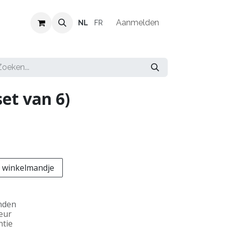
Verkooppunten
Vacatures
Aanmelden
NL
FR
set van 6)
 winkelmandje
nden
teur
ntie