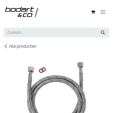
Overslaan naar inhoud
Alle producten