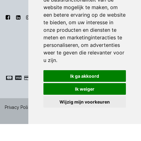
website mogelijk te maken
,
om
een betere ervaring op de website
te bieden
,
om uw interesse in
onze producten en diensten te
meten en marketinginteracties te
personaliseren
,
om advertenties
weer te geven die relevanter voor
u zijn
.
Ik ga akkoord
Ik weiger
Wijzig mijn voorkeuren
-
Privacy Policy
|
Algemene voorwaarden
|
Cookies
Copyright ©
Bodart & Co BV