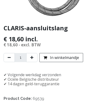
CLARIS-aansluitslang
€
18,60
incl.
€
18,60
- excl. BTW
In winkelmandje
✔︎ Volgende werkdag verzonden
✔︎ Officiële Belgische distributeur
✔︎ 14 dagen geld-teruggarantie
Product Code:
69539