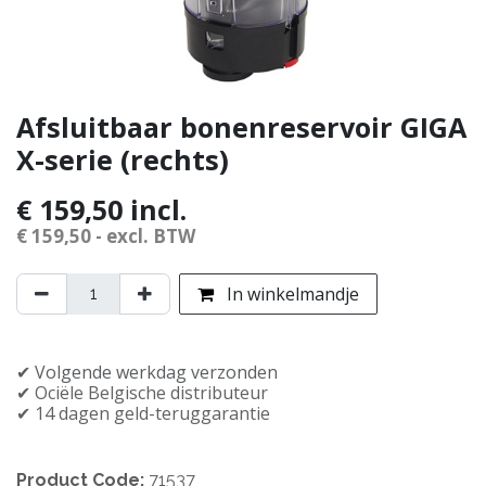
Afsluitbaar bonenreservoir GIGA
X-serie (rechts)
€
159,50
incl.
€
159,50
- excl. BTW
In winkelmandje
✔︎ Volgende werkdag verzonden
✔︎ Officiële Belgische distributeur
✔︎ 14 dagen geld-teruggarantie
Product Code:
71537