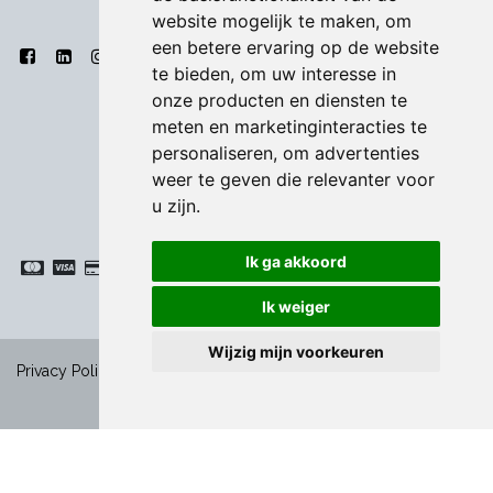
website mogelijk te maken
,
om
een betere ervaring op de website
te bieden
,
om uw interesse in
onze producten en diensten te
meten en marketinginteracties te
personaliseren
,
om advertenties
weer te geven die relevanter voor
u zijn
.
Ik ga akkoord
Ik weiger
Wijzig mijn voorkeuren
-
Privacy Policy
|
Algemene voorwaarden
|
Cookies
Copyright ©
Bodart & Co BV