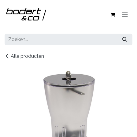
Overslaan naar inhoud
Alle producten