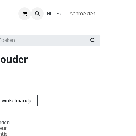
Verkooppunten
Vacatures
Aanmelden
NL
FR
houder
 winkelmandje
nden
teur
ntie