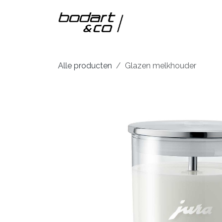
Overslaan naar inhoud
Home
Onze m
Alle producten
Glazen melkhouder