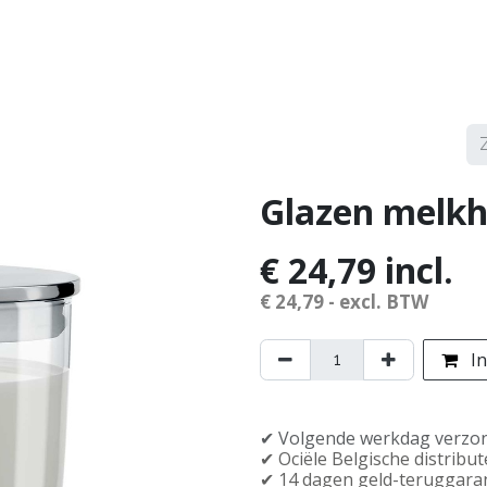
erken
Service
Demonstraties
Contact
Glazen melk
€
24,79
incl.
€
24,79
- excl. BTW
In
✔︎ Volgende werkdag verzo
✔︎ Officiële Belgische distribu
✔︎ 14 dagen geld-teruggara