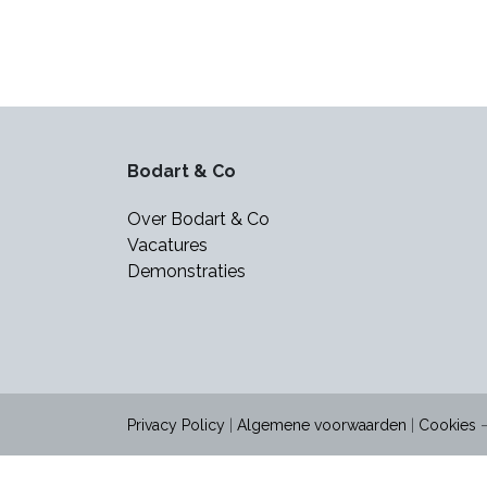
Bodart & Co
Over Bodart & Co
Vacatures
Demonstraties
Privacy Policy
|
Algemene voorwaarden
|
Cookies