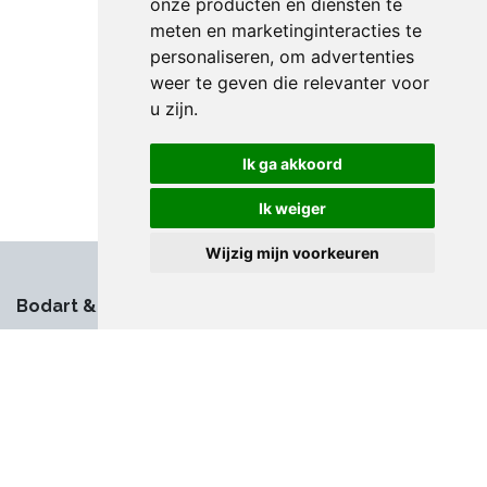
onze producten en diensten te
meten en marketinginteracties te
personaliseren
,
om advertenties
weer te geven die relevanter voor
u zijn
.
Ik ga akkoord
Ik weiger
Wijzig mijn voorkeuren
Bodart & Co
À propos de Bodart & Co
Postes vacants
Démonstrations
Service clientèle