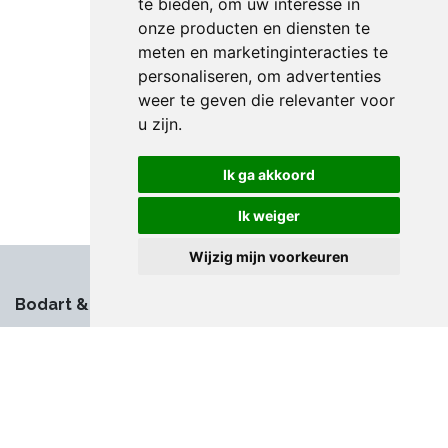
te bieden
,
om uw interesse in
onze producten en diensten te
meten en marketinginteracties te
personaliseren
,
om advertenties
weer te geven die relevanter voor
u zijn
.
Ik ga akkoord
Ik weiger
Wijzig mijn voorkeuren
Bodart & Co
À propos de Bodart & Co
Postes vacants
Démonstrations