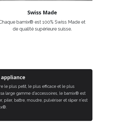
Swiss Made
Chaque bamix® est 100% Swiss Made et
de qualité supérieure suisse.
 appliance
 le plus petit, le plus efficace et le plus
 sa large gamme d'accessoires, le bamix® est
, piler, battre, moudre, pulvériser et râper n'est
ix®.