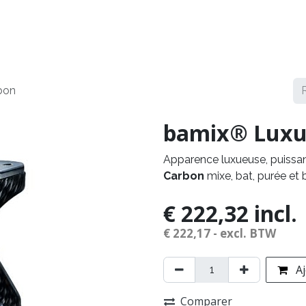
arques
Service
Démonstrations
Contact
bon
bamix® Luxur
Apparence luxueuse, puissan
Carbon
mixe, bat, purée et 
€
222,32
incl.
€
222,17
- excl. BTW
Aj
Comparer