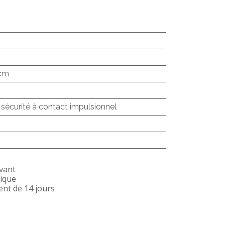
 cm
 sécurité à contact impulsionnel
ivant
gique
nt de 14 jours