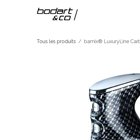
Se rendre au contenu
Accueil
Nos m
Tous les produits
bamix® LuxuryLine ​Car