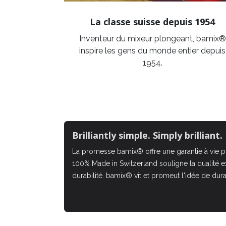
La classe suisse depuis 1954
Inventeur du mixeur plongeant, bamix®
inspire les gens du monde entier depuis
1954.
Brilliantly simple. Simply brilliant.
La promesse bamix® offre une garantie à vie 
100% Made in Switzerland souligne la qualité e
durabilité. bamix® vit et promeut l'idée de durab