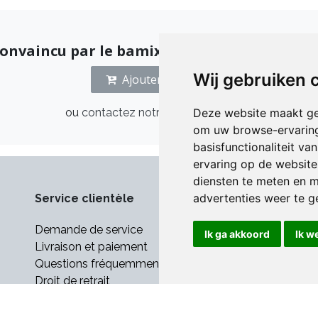
onvaincu par le bamix® LuxuryLine Carbon
Wij gebruiken 
Ajouter au panier
Deze website maakt ge
ou
contactez notre équipe de vente
om uw browse-ervaring
basisfunctionaliteit v
ervaring op de website
diensten te meten en m
advertenties weer te ge
Service clientèle
Demande de service
Ik ga akkoord
Ik w
Livraison et paiement
Questions fréquemment posées
Droit de retrait
Garanties