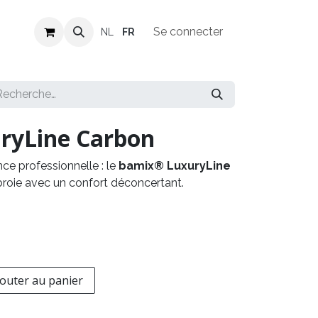
Revendeurs
Offres d'emploi
Se connecter
NL
FR
yLine ​Carbon
ce professionnelle : le
bamix® LuxuryLine
broie avec un confort déconcertant.
outer au panier