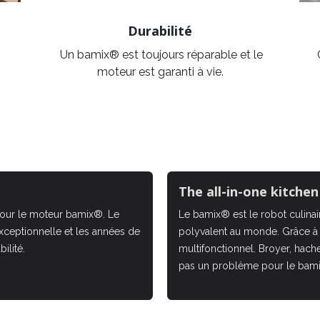
Durabilité
Un bamix® est toujours réparable et le
moteur est garanti à vie.
The all-in-one kitchen
pour le moteur bamix®. Le
Le bamix® est le robot culinaire
xceptionnelle et les années de
polyvalent au monde. Grâce à
ilité.
multifonctionnel. Broyer, hacher
pas un problème pour le bam