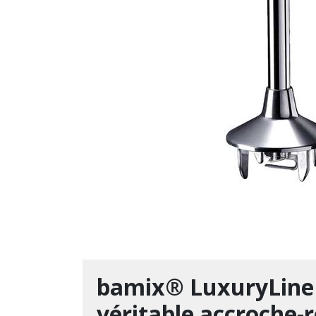
bamix® LuxuryLine 
véritable accroche-