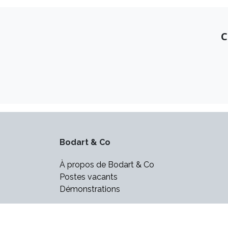
C
Bodart & Co
À propos de Bodart & Co
Postes vacants
Démonstrations