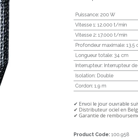
Puissance
:
200 W
Vitesse 1
:
12.000 t/min
Vitesse 2
:
17.000 t/min
Profondeur maximale
:
13,5
Longueur totale
:
34 cm
Interrupteur
:
Interrupteur de
Isolation
:
Double
Cordon
:
1,9 m
✔︎ Envoi le jour ouvrable su
✔︎ Distributeur officiel en Bel
✔︎ Garantie de rembourseme
Product Code:
100.958