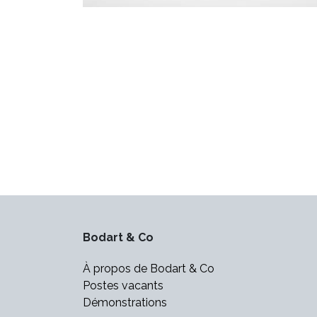
Bodart & Co
À propos de Bodart & Co
Postes vacants
Démonstrations