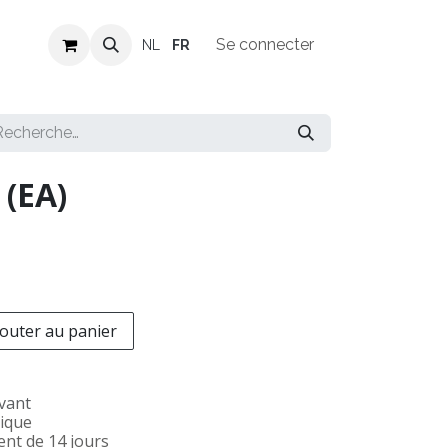
Revendeurs
Offres d'emploi
Se connecter
NL
FR
 (EA)
outer au panier
ivant
gique
nt de 14 jours