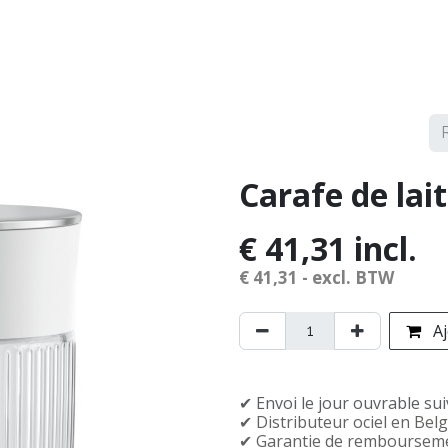
arques
Service
Démonstrations
Contact
Carafe de lait
€
41,31
incl.
€
41,31
- excl. BTW
Aj
✔︎ Envoi le jour ouvrable su
✔︎ Distributeur officiel en Bel
✔︎ Garantie de rembourseme