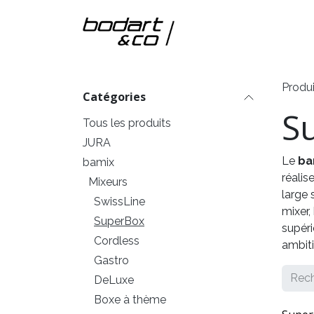
Se rendre au contenu
Accueil
Nos m
Produi
Catégories
S
Tous les produits
JURA
Le
ba
bamix
réalis
Mixeurs
large 
SwissLine
mixer,
SuperBox
supéri
Cordless
ambiti
Gastro
DeLuxe
Boxe à thème