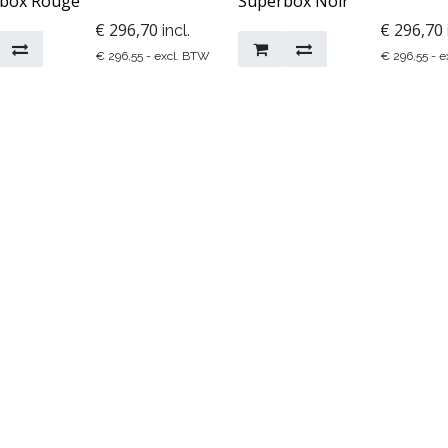
box Rouge
Superbox Noir
€
296,70
€
296,70
incl.
€
296,55
- excl. BTW
€
296,55
- e