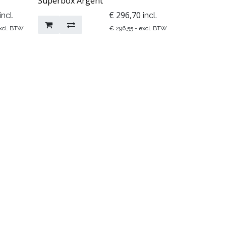
Superbox Argent
€
296,70
incl.
incl.
xcl. BTW
€
296,55
- excl. BTW