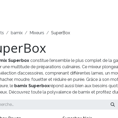
arques
Service
Démonstrations
Contact
ts
bamix
Mixeurs
SuperBox
uperBox
mix Superbox
constitue l’ensemble le plus complet de la g
er une multitude de préparations culinaires. Ce mixeur plong
sélection d’accessoires, comprenant différentes lames, un mo
 hacher, moudre, fouetter et réduire en purée. Grâce à son mote
eure, le
bamix Superbox
répond aussi bien aux besoins quotid
eux. Découvrez toute la polyvalence de bamix et profitez d’un