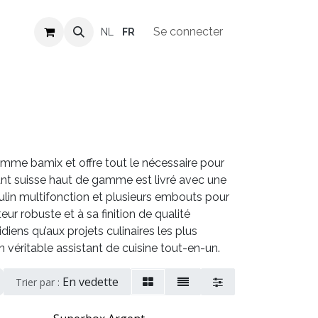
Revendeurs
Offres d'emploi
Se connecter
NL
FR
amme bamix et offre tout le nécessaire pour
eant suisse haut de gamme est livré avec une
ulin multifonction et plusieurs embouts pour
ur robuste et à sa finition de qualité
iens qu’aux projets culinaires les plus
 véritable assistant de cuisine tout-en-un.
En vedette
Trier par :