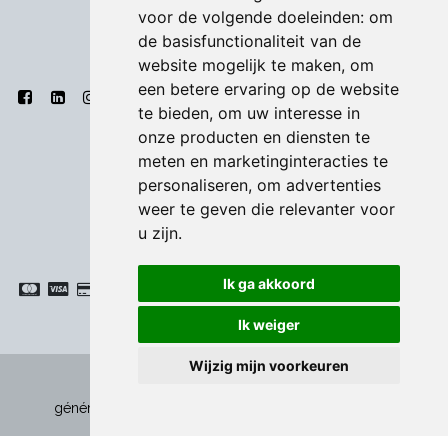
voor de volgende doeleinden:
om
de basisfunctionaliteit van de
website mogelijk te maken
,
om
een betere ervaring op de website
te bieden
,
om uw interesse in
onze producten en diensten te
meten en marketinginteracties te
personaliseren
,
om advertenties
weer te geven die relevanter voor
u zijn
.
Ik ga akkoord
Ik weiger
Wijzig mijn voorkeuren
Politique de confidentialité
|
Conditions
-
générales
|
Cookies
Copyright © Bodart & Co BV