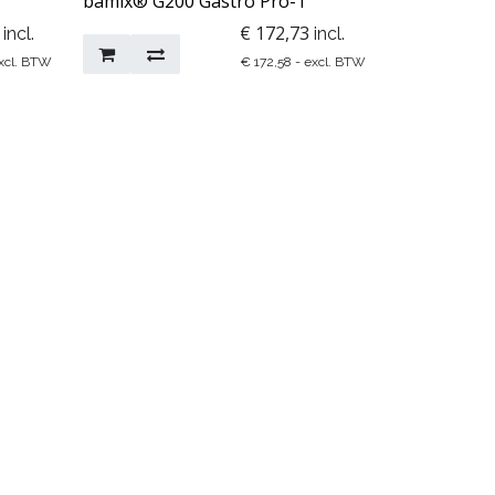
bamix® G200 Gastro Pro-1
€
172,73
incl.
incl.
xcl. BTW
€
172,58
- excl. BTW