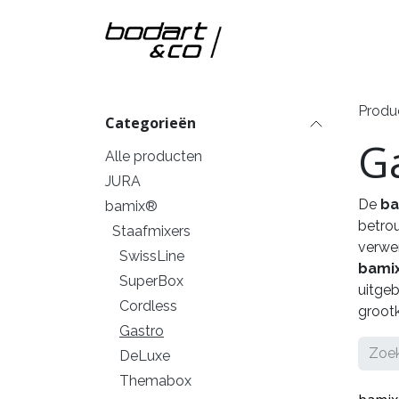
Overslaan naar inhoud
Home
Onze m
Produ
Categorieën
G
Alle producten
​JURA
De
ba
bamix®
betrou
Staafmixers
verwer
SwissLine
bamix
SuperBox
uitgeb
Cordless
grootk
Gastro
DeLuxe
Themabox