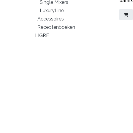
bamix
Single Mixers
LuxuryLine
Accessoires
Receptenboeken
LIGRE