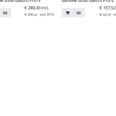
® G350 Gastro Pro-3
bamix® G200 Gastro Pro-2
€
288,43
€
197,52
incl.
€
288,43
- excl. BTW
€
197,37
- e