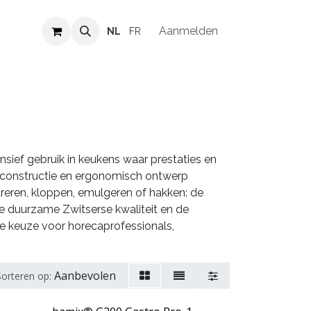
Verkooppunten
Vacatures
Aanmelden
NL
FR
nsief gebruik in keukens waar prestaties en
te constructie en ergonomisch ontwerp
ureren, kloppen, emulgeren of hakken: de
de duurzame Zwitserse kwaliteit en de
te keuze voor horecaprofessionals,
Aanbevolen
Sorteren op: