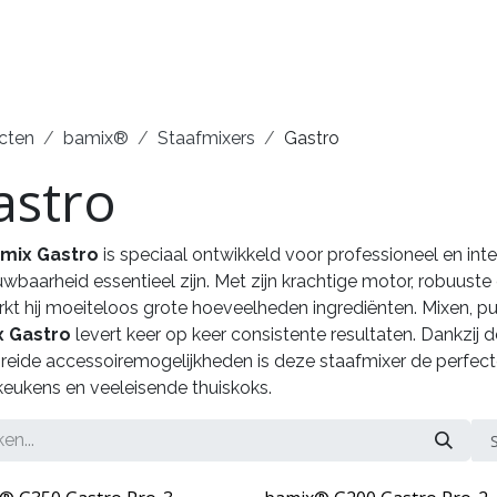
erken
Service
Demonstraties
Contact
cten
bamix®
Staafmixers
Gastro
astro
mix Gastro
is speciaal ontwikkeld voor professioneel en inte
wbaarheid essentieel zijn. Met zijn krachtige motor, robuus
kt hij moeiteloos grote hoeveelheden ingrediënten. Mixen, p
 Gastro
levert keer op keer consistente resultaten. Dankzij 
reide accessoiremogelijkheden is deze staafmixer de perfec
eukens en veeleisende thuiskoks.