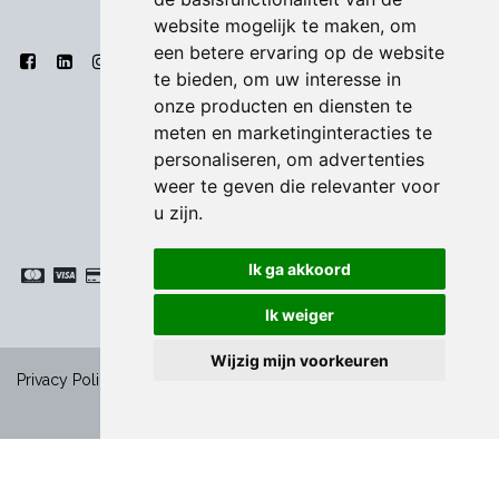
website mogelijk te maken
,
om
een betere ervaring op de website
te bieden
,
om uw interesse in
onze producten en diensten te
meten en marketinginteracties te
personaliseren
,
om advertenties
weer te geven die relevanter voor
u zijn
.
Ik ga akkoord
Ik weiger
Wijzig mijn voorkeuren
-
Privacy Policy
|
Algemene voorwaarden
|
Cookies
Copyright ©
Bodart & Co BV