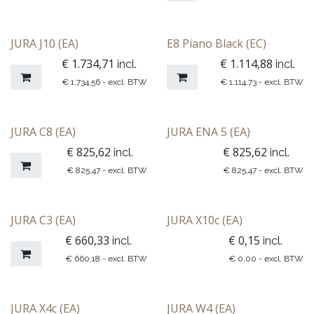
JURA J10 (EA)
E8 Piano Black (EC)
€
1.734,71
€
1.114,88
incl.
incl.
€
1.734,56
- excl. BTW
€
1.114,73
- excl. BTW
JURA C8 (EA)
JURA ENA 5 (EA)
Tijdelijk geen stock
€
825,62
€
825,62
incl.
incl.
€
825,47
- excl. BTW
€
825,47
- excl. BTW
JURA C3 (EA)
JURA X10c (EA)
€
660,33
€
0,15
incl.
incl.
€
660,18
- excl. BTW
€
0,00
- excl. BTW
JURA X4c (EA)
JURA W4 (EA)