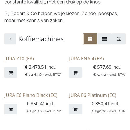
constante kwaliteit, met één druk op de knop.
Bij Bodart & Co helpen we je kiezen. Zonder poespas,
maar met kennis van zaken.
Koffiemachines
​​​​​​​​​​​​​​JURA Z10 (EA)
JURA ENA 4 (EB)
€
2.478,51
€
577,69
incl.
incl.
€
2.478,36
- excl. BTW
€
577,54
- excl. BTW
​​​​​​​​​JURA E6 Piano Black (EC)
​​​​​​​​​JURA E6 Platinum (EC)
€
850,41
€
850,41
incl.
incl.
€
850,26
- excl. BTW
€
850,26
- excl. BTW