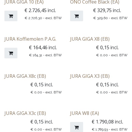
​​​​​​​​​​​​​JURA GIGA 10 (EA)
ONO Coffee Black (EA)
€
2.726,45
€
329,75
incl.
incl.
€
2.726,30
- excl. BTW
€
329,60
- excl. BTW
JURA Koffiemolen P.A.G.
JURA GIGA X8 (EB)
€
164,46
€
0,15
incl.
incl.
€
164,31
- excl. BTW
€
0,00
- excl. BTW
JURA GIGA X8c (EB)
JURA GIGA X3 (EB)
€
0,15
€
0,15
incl.
incl.
€
0,00
- excl. BTW
€
0,00
- excl. BTW
JURA GIGA X3c (EB)
JURA W8 (EA)
€
0,15
€
1.790,08
incl.
incl.
€
0,00
- excl. BTW
€
1.789,93
- excl. BTW