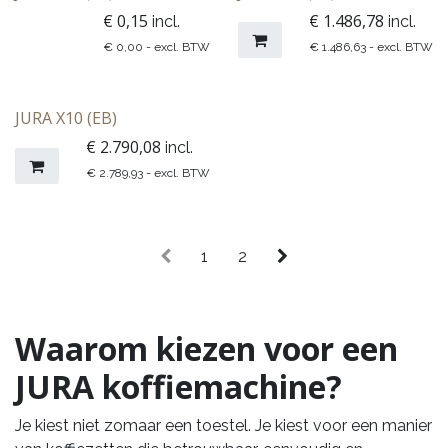
€
0,15
€
1.486,78
incl.
incl.
€
0,00
- excl. BTW
€
1.486,63
- excl. BTW
JURA X10 (EB)
€
2.790,08
incl.
€
2.789,93
- excl. BTW
1
2
Waarom kiezen voor een
JURA koffiemachine?
Je kiest niet zomaar een toestel. Je kiest voor een manier