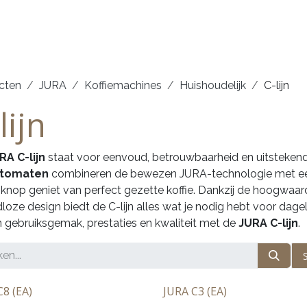
erken
Service
Demonstraties
Contact
cten
​JURA
Koffiemachines
Huishoudelijk
C-lijn
lijn
RA C-lijn
staat voor eenvoud, betrouwbaarheid en uitstekende
utomaten
combineren de bewezen JURA-technologie met een i
knop geniet van perfect gezette koffie. Dankzij de hoogwaard
jdloze design biedt de C-lijn alles wat je nodig hebt voor dage
 gebruiksgemak, prestaties en kwaliteit met de
JURA C-lijn
.
C8 (EA)
JURA C3 (EA)