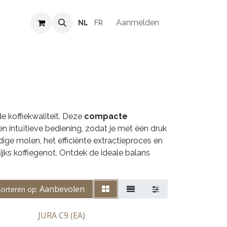
Verkooppunten
Vacatures
Aanmelden
NL
FR
 koffiekwaliteit. Deze
compacte
ntuïtieve bediening, zodat je met één druk
ige molen, het efficiënte extractieproces en
lijks koffiegenot. Ontdek de ideale balans
Aanbevolen
Sorteren op:
JURA C9 (EA)