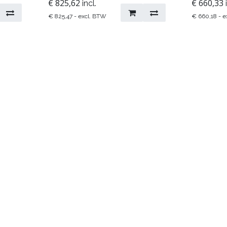
€
825,62
€
660,33
incl.
€
825,47
- excl. BTW
€
660,18
- e