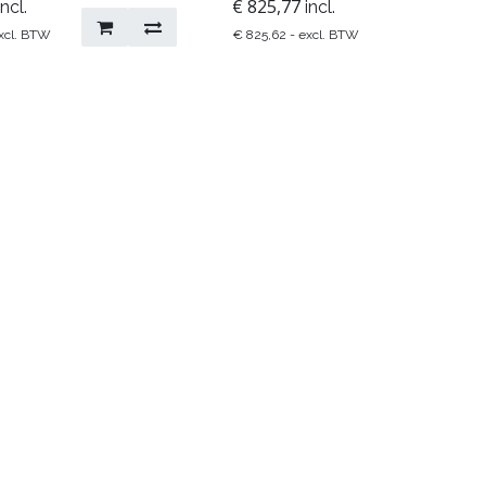
€
825,77
incl.
incl.
xcl. BTW
€
825,62
- excl. BTW