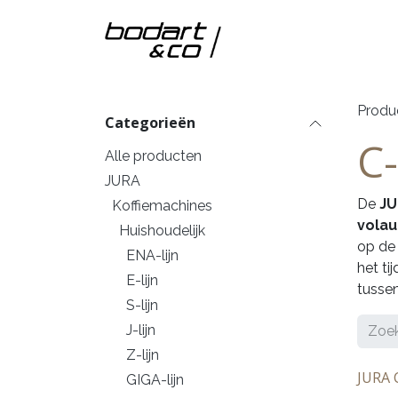
Overslaan naar inhoud
Home
Onze m
Produ
Categorieën
C-
Alle producten
​JURA
De
JU
Koffiemachines
vola
Huishoudelijk
op de 
ENA-lijn
het ti
E-lijn
tussen
S-lijn
J-lijn
Z-lijn
JURA 
GIGA-lijn