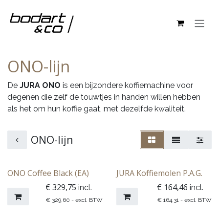
Overslaan naar inhoud
ONO-lijn
De
JURA ONO
is een bijzondere koffiemachine voor
degenen die zelf de touwtjes in handen willen hebben
als het om hun koffie gaat, met dezelfde kwaliteit.
ONO-lijn
ONO Coffee Black (EA)
JURA Koffiemolen P.A.G.
€
329,75
€
164,46
incl.
incl.
€
329,60
- excl. BTW
€
164,31
- excl. BTW