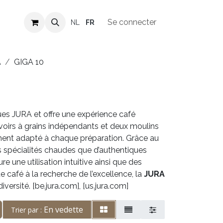
Revendeurs
Offres d'emploi
Se connecter
NL
FR
A
GIGA 10
s JURA et offre une expérience café
rvoirs à grains indépendants et deux moulins
ement adapté à chaque préparation. Grâce au
s spécialités chaudes que d’authentiques
une utilisation intuitive ainsi que des
e café à la recherche de l’excellence, la
JURA
versité. [be.jura.com], [us.jura.com]
En vedette
Trier par :