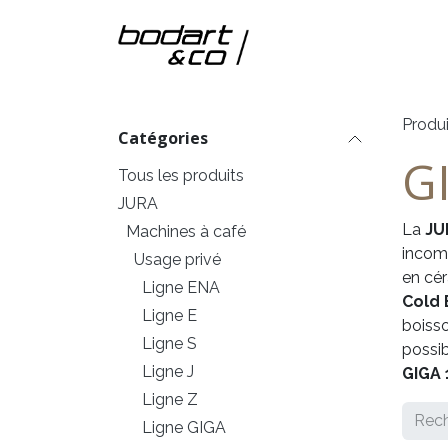
Se rendre au contenu
Accueil
Nos m
Produi
Catégories
G
Tous les produits
JURA
La
JU
Machines à café
incom
Usage privé
en cér
Ligne ENA
Cold 
Ligne E
boisso
Ligne S
possib
Ligne J
GIGA 
Ligne Z
Ligne GIGA