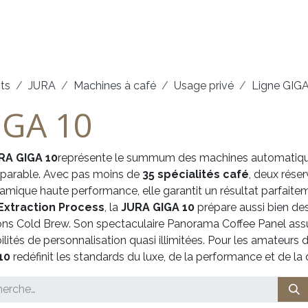
arques
Service
Démonstrations
Contact
ts
JURA
Machines à café
Usage privé
Ligne GIG
IGA 10
RA GIGA 10
représente le summum des machines automatique
parable. Avec pas moins de
35 spécialités café
, deux rése
amique haute performance, elle garantit un résultat parfait
Extraction Process
, la
JURA GIGA 10
prépare aussi bien de
ns Cold Brew. Son spectaculaire Panorama Coffee Panel assure 
ilités de personnalisation quasi illimitées. Pour les amateurs d
10
redéfinit les standards du luxe, de la performance et de la di