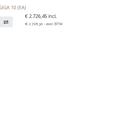
​​​JURA GIGA 10 (EA)
€
2.726,45
incl.
€
2.726,30
- excl. BTW