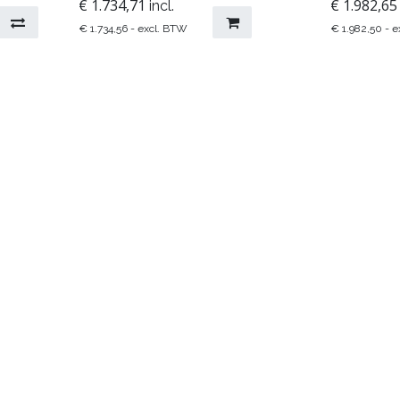
€
1.734,71
€
1.982,65
incl.
€
1.734,56
- excl. BTW
€
1.982,50
- e