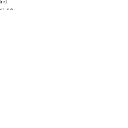
incl.
xcl. BTW