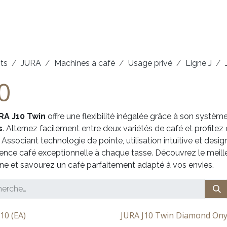
arques
Service
Démonstrations
Contact
ts
JURA
Machines à café
Usage privé
Ligne J
0
RA J10 Twin
offre une flexibilité inégalée grâce à son systè
s
. Alternez facilement entre deux variétés de café et profitez
. Associant technologie de pointe, utilisation intuitive et desig
ence café exceptionnelle à chaque tasse. Découvrez le meill
ne et savourez un café parfaitement adapté à vos envies.
10 (EA)
JURA J10 Twin Diamond Ony