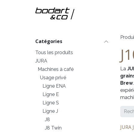
Se rendre au contenu
Accueil
Nos m
Produi
Catégories
J1
Tous les produits
JURA
La
JU
Machines à café
grain
Usage privé
Brew
Ligne ENA
expéri
Ligne E
machi
Ligne S
Ligne J
J8
JURA J
J8 Twin