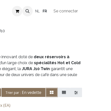
Revendeurs
Offres d'emploi
Se connecter
NL
FR
J10
me innovant doté de
deux réservoirs à
 d’un large choix de
spécialités Hot et Cold
n élégant, la
JURA J10 Twin
garantit une
eur de deux univers de café dans une seule
En vedette
Trier par :
x (EA)